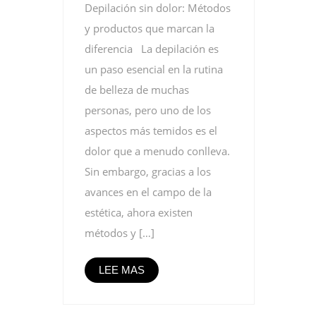
Depilación sin dolor: Métodos
y productos que marcan la
diferencia La depilación es
un paso esencial en la rutina
de belleza de muchas
personas, pero uno de los
aspectos más temidos es el
dolor que a menudo conlleva.
Sin embargo, gracias a los
avances en el campo de la
estética, ahora existen
métodos y […]
LEE MAS